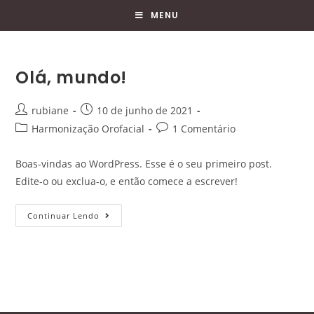
Skip
MENU
to
content
Olá, mundo!
Post
Post
rubiane
10 de junho de 2021
author:
published:
Post
Post
Harmonização Orofacial
1 Comentário
category:
comments:
Boas-vindas ao WordPress. Esse é o seu primeiro post.
Edite-o ou exclua-o, e então comece a escrever!
Olá,
Continuar Lendo
mundo!